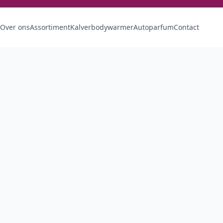
Over ons
Assortiment
Kalverbodywarmer
Autoparfum
Contact